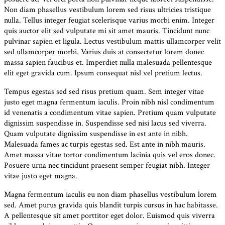
Non diam phasellus vestibulum lorem sed risus ultricies tristique
nulla. Tellus integer feugiat scelerisque varius morbi enim. Integer
quis auctor elit sed vulputate mi sit amet mauris. Tincidunt nunc
pulvinar sapien et ligula. Lectus vestibulum mattis ullamcorper velit
sed ullamcorper morbi. Varius duis at consectetur lorem donec
massa sapien faucibus et. Imperdiet nulla malesuada pellentesque
elit eget gravida cum. Ipsum consequat nisl vel pretium lectus.
Tempus egestas sed sed risus pretium quam. Sem integer vitae
justo eget magna fermentum iaculis. Proin nibh nisl condimentum
id venenatis a condimentum vitae sapien. Pretium quam vulputate
dignissim suspendisse in. Suspendisse sed nisi lacus sed viverra.
Quam vulputate dignissim suspendisse in est ante in nibh.
Malesuada fames ac turpis egestas sed. Est ante in nibh mauris.
Amet massa vitae tortor condimentum lacinia quis vel eros donec.
Posuere urna nec tincidunt praesent semper feugiat nibh. Integer
vitae justo eget magna.
Magna fermentum iaculis eu non diam phasellus vestibulum lorem
sed. Amet purus gravida quis blandit turpis cursus in hac habitasse.
A pellentesque sit amet porttitor eget dolor. Euismod quis viverra