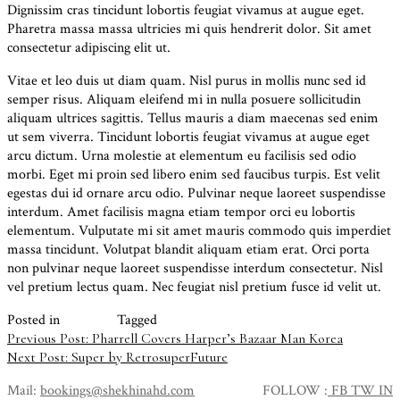
Dignissim cras tincidunt lobortis feugiat vivamus at augue eget.
Pharetra massa massa ultricies mi quis hendrerit dolor. Sit amet
consectetur adipiscing elit ut.
Vitae et leo duis ut diam quam. Nisl purus in mollis nunc sed id
semper risus. Aliquam eleifend mi in nulla posuere sollicitudin
aliquam ultrices sagittis. Tellus mauris a diam maecenas sed enim
ut sem viverra. Tincidunt lobortis feugiat vivamus at augue eget
arcu dictum. Urna molestie at elementum eu facilisis sed odio
morbi. Eget mi proin sed libero enim sed faucibus turpis. Est velit
egestas dui id ornare arcu odio. Pulvinar neque laoreet suspendisse
interdum. Amet facilisis magna etiam tempor orci eu lobortis
elementum. Vulputate mi sit amet mauris commodo quis imperdiet
massa tincidunt. Volutpat blandit aliquam etiam erat. Orci porta
non pulvinar neque laoreet suspendisse interdum consectetur. Nisl
vel pretium lectus quam. Nec feugiat nisl pretium fusce id velit ut.
Posted in
Footwear
Tagged
Been Trill
Boots
Hiking
Martine Rose
Post
Previous Post:
Pharrell Covers Harper’s Bazaar Man Korea
Next Post:
Super by RetrosuperFuture
navigation
Mail:
bookings@shekhinahd.com
FOLLOW :
FB
TW
IN