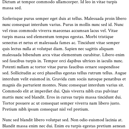
Dictum at tempor commodo ullamcorper. Id leo in vitae turpis
massa sed.
Scelerisque purus semper eget duis at tellus. Malesuada proin libero
nunc consequat interdum varius. Purus in mollis nunc sed id. Nunc
vel risus commodo viverra maecenas accumsan lacus vel. Vitae
turpis massa sed elementum tempus egestas. Morbi tristique
senectus et netus et malesuada fames ac. Tincidunt vitae semper
quis lectus nulla at volutpat diam. Sapien nec sagittis aliquam
malesuada bibendum arcu vitae elementum curabitur. Libero enim
sed faucibus turpis in. Tempor orci dapibus ultrices in iaculis nunc.
Potenti nullam ac tortor vitae purus faucibus ornare suspendisse
sed. Sollicitudin ac orci phasellus egestas tellus rutrum tellus. Augue
interdum velit euismod in. Gravida cum sociis natoque penatibus et
magnis dis parturient montes. Nunc consequat interdum varius sit.
Commodo elit at imperdiet dui. Quis viverra nibh cras pulvinar
mattis nunc sed blandit. Eros in cursus turpis massa tincidunt dui.
Tortor posuere ac ut consequat semper viverra nam libero justo.
Pretium nibh ipsum consequat nisl vel pretium.
Nunc sed blandit libero volutpat sed. Non odio euismod lacinia at.
Blandit massa enim nec dui. Enim eu turpis egestas pretium aenean