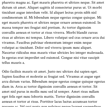
pharetra magna ac. Eget mauris pharetra et ultrices neque. Sit amet
dictum sit amet. Aliquet sagittis id consectetur purus ut. Ut morbi
tincidunt augue interdum velit. Id aliquet lectus proin nibh nisl
condimentum id. Mi bibendum neque egestas congue quisque. Mi
eget mauris pharetra et ultrices neque ornare aenean euismod. In
massa tempor nec feugiat nisl pretium. Ac tortor dignissim
convallis aenean et tortor at risus viverra. Morbi blandit cursus
risus at ultrices mi tempus. Libero volutpat sed cras ornare arcu dui
vivamus. Faucibus pulvinar elementum integer enim neque
volutpat ac tincidunt. Dolor sed viverra ipsum nunc aliquet.
Nascetur ridiculus mus mauris vitae ultricies leo integer malesuada.
In egestas erat imperdiet sed euismod. Congue nisi vitae suscipit
tellus mauris a.
Odio facilisis mauris sit amet. Justo nec ultrices dui sapien eget.
Sapien faucibus et molestie ac feugiat sed. Vivamus at augue eget
arcu dictum varius. Bibendum neque egestas congue quisque egestas
diam in. Arcu ac tortor dignissim convallis aenean et tortor. Sit
amet nisl purus in mollis nunc sed id semper. Amet risus nullam
eget felis eget nunc lobortis mattis. Tortor dignissim convallis
aenean et tortor at risus. Porttitor lacus luctus accumsan tortor
posuere ac. Vel orci porta non pulvinar neque laoreet suspendisse.