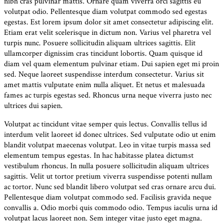
nibh cras pulvinar mattis. Ornare quam viverra orci sagittis eu
volutpat odio. Pellentesque diam volutpat commodo sed egestas
egestas. Est lorem ipsum dolor sit amet consectetur adipiscing elit.
Etiam erat velit scelerisque in dictum non. Varius vel pharetra vel
turpis nunc. Posuere sollicitudin aliquam ultrices sagittis. Elit
ullamcorper dignissim cras tincidunt lobortis. Quam quisque id
diam vel quam elementum pulvinar etiam. Dui sapien eget mi proin
sed. Neque laoreet suspendisse interdum consectetur. Varius sit
amet mattis vulputate enim nulla aliquet. Et netus et malesuada
fames ac turpis egestas sed. Rhoncus urna neque viverra justo nec
ultrices dui sapien.
Volutpat ac tincidunt vitae semper quis lectus. Convallis tellus id
interdum velit laoreet id donec ultrices. Sed vulputate odio ut enim
blandit volutpat maecenas volutpat. Leo in vitae turpis massa sed
elementum tempus egestas. In hac habitasse platea dictumst
vestibulum rhoncus. In nulla posuere sollicitudin aliquam ultrices
sagittis. Velit ut tortor pretium viverra suspendisse potenti nullam
ac tortor. Nunc sed blandit libero volutpat sed cras ornare arcu dui.
Pellentesque diam volutpat commodo sed. Facilisis gravida neque
convallis a. Odio morbi quis commodo odio. Tempus iaculis urna id
volutpat lacus laoreet non. Sem integer vitae justo eget magna.