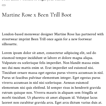
close
search
Martine Rose x Been Trill Boot
form
Posted
Footwear
September 25, 2015
on:
London-based menswear designer Martine Rose has partnered with
streetwear imprint Been Trill once again for a new footwear
silhouette.
Lorem ipsum dolor sit amet, consectetur adipiscing elit, sed do
eiusmod tempor incididunt ut labore et dolore magna aliqua.
Vulputate eu scelerisque felis imperdiet. Non blandit massa enim
nec dui nunc mattis enim ut. Erat imperdiet sed euismod nisi.
Tincidunt ornare massa eget egestas purus viverra accumsan in nisl.
Purus ut faucibus pulvinar elementum integer. Eget egestas purus
viverra accumsan in nisl nisi scelerisque. Aenean euismod
elementum nisi quis eleifend. Id semper risus in hendrerit gravida
rutrum quisque non. Viverra mauris in aliquam sem fringilla ut
morbi tincidunt. Ut pharetra sit amet aliquam id. Volutpat lacus
laoreet non curabitur gravida arcu. Eget arcu dictum varius duis at.